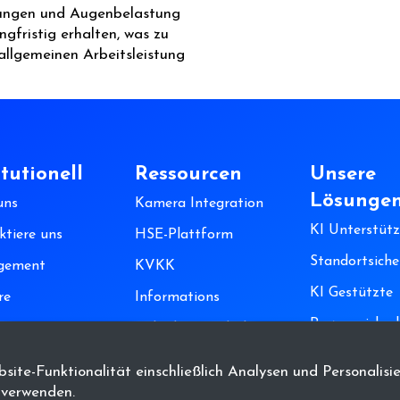
nungen und Augenbelastung
ngfristig erhalten, was zu
allgemeinen Arbeitsleistung
itutionell
Ressourcen
Unsere
Lösunge
uns
Kamera Integration
KI Unterstütz
ktiere uns
HSE-Plattform
Standortsiche
gement
KVKK
KI Gestützte
re
Informations
Prozesssicher
en
Sicherheits Politik
Vertriebs Politik
ite-Funktionalität einschließlich Analysen und Personalisi
 verwenden.