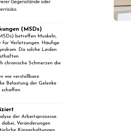
erer Gegenstände oder
rrisiko.
nkungen (MSDs)
MSDs) betreffen Muskeln,
 für Verletzungen. Häufige
lsyndrom. Da solche Leiden
nsthaften
rch chronische Schmerzen die
n wie verstellbare
die Belastung der Gelenke
schaffen.
ziert
nalyse der Arbeitsprozesse.
ft dabei, Veränderungen
atürliche Körperhaltungen