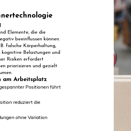
nnertechnologie
g
nd Elemente, die die
egativ beeinflussen können.
B. falsche Körperhaltung,
 kognitive Belastungen und
er Risiken erfordert
 priorisieren und gezielt
umen.
n am Arbeitsplatz
espannter Positionen führt
ition reduziert die
ungen ohne Variation