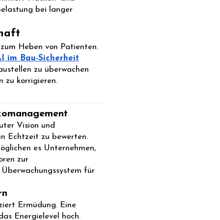
elastung bei langer
haft
e zum Heben von Patienten.
I im Bau-Sicherheit
austellen zu überwachen
zu korrigieren.
ikomanagement
ter Vision und
n Echtzeit zu bewerten.
möglichen es Unternehmen,
oren zur
s Überwachungssystem für
rn
ziert Ermüdung. Eine
das Energielevel hoch.