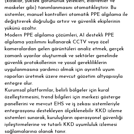
(kasklar, yüksek görünürlük yelekleri, eldivenler ve
maskeler gibi) tanımlanmasını otomatikleştirir. Bu
sistemler, manuel kontrolleri otomatik PPE algılama ile
değiştirerek doğruluğu artırır ve güvenlik ekiplerinin
yükünü azaltır.
Modern PPE algılama çözümleri, AI destekli PPE
algılama yazılımını kullanarak CCTV veya özel
kameralardan gelen görüntüleri analiz etmek, gerçek
zamanlı uyarılar oluşturmak ve sektörler genelinde
güvenlik protokollerinin ve yasal gerekliliklerin
uygulanmasına yardımcı olmak için ayrıntılı uyum
raporları üretmek üzere mevcut gözetim altyapısıyla
entegre olur.
Kurumsal platformlar, belirli bölgeler için kural
özelleştirmesini, trend bilgileri için merkezi gösterge
panellerini ve mevcut EHS ve iş zekası sistemleriyle
entegrasyonu destekleyen ölçeklenebilir KKD izleme
sistemleri sunarak, kuruluşların operasyonel güvenliği
iyileştirmelerine ve tutarlı KKD uyumluluk izlemesi
sağlamalarına olanak tanır.