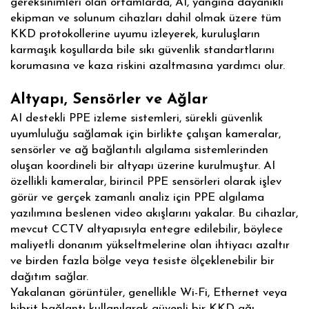
gereksinimleri olan ortamlarda, AI, yangına dayanıklı
ekipman ve solunum cihazları dahil olmak üzere tüm
KKD protokollerine uyumu izleyerek, kuruluşların
karmaşık koşullarda bile sıkı güvenlik standartlarını
korumasına ve kaza riskini azaltmasına yardımcı olur.
Altyapı, Sensörler ve Ağlar
AI destekli PPE izleme sistemleri, sürekli güvenlik
uyumluluğu sağlamak için birlikte çalışan kameralar,
sensörler ve ağ bağlantılı algılama sistemlerinden
oluşan koordineli bir altyapı üzerine kurulmuştur. AI
özellikli kameralar, birincil PPE sensörleri olarak işlev
görür ve gerçek zamanlı analiz için PPE algılama
yazılımına beslenen video akışlarını yakalar. Bu cihazlar,
mevcut CCTV altyapısıyla entegre edilebilir, böylece
maliyetli donanım yükseltmelerine olan ihtiyacı azaltır
ve birden fazla bölge veya tesiste ölçeklenebilir bir
dağıtım sağlar.
Yakalanan görüntüler, genellikle Wi-Fi, Ethernet veya
hibrit bağlantı kullanılarak güvenli bir KKD ağı