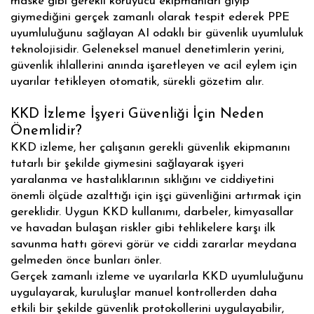
maske gibi gerekli koruyucu ekipmanları giyip
giymediğini gerçek zamanlı olarak tespit ederek PPE
uyumluluğunu sağlayan AI odaklı bir güvenlik uyumluluk
teknolojisidir. Geleneksel manuel denetimlerin yerini,
güvenlik ihlallerini anında işaretleyen ve acil eylem için
uyarılar tetikleyen otomatik, sürekli gözetim alır.
KKD İzleme İşyeri Güvenliği İçin Neden
Önemlidir?
KKD izleme, her çalışanın gerekli güvenlik ekipmanını
tutarlı bir şekilde giymesini sağlayarak işyeri
yaralanma ve hastalıklarının sıklığını ve ciddiyetini
önemli ölçüde azalttığı için işçi güvenliğini artırmak için
gereklidir. Uygun KKD kullanımı, darbeler, kimyasallar
ve havadan bulaşan riskler gibi tehlikelere karşı ilk
savunma hattı görevi görür ve ciddi zararlar meydana
gelmeden önce bunları önler.
Gerçek zamanlı izleme ve uyarılarla KKD uyumluluğunu
uygulayarak, kuruluşlar manuel kontrollerden daha
etkili bir şekilde güvenlik protokollerini uygulayabilir,