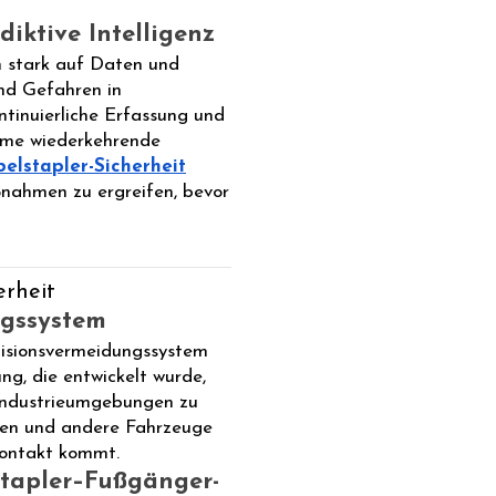
iktive Intelligenz
h stark auf Daten und
und Gefahren in
tinuierliche Erfassung und
teme wiederkehrende
elstapler-Sicherheit
nahmen zu ergreifen, bevor
erheit
ngssystem
llisionsvermeidungssystem
ung, die entwickelt wurde,
 Industrieumgebungen zu
onen und andere Fahrzeuge
Kontakt kommt.
tapler–Fußgänger-