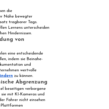
hen die
der Nähe bewegter
satz tragbarer Tags.
ellen Lernens unterscheiden
hen Hindernissen.
idung von
elen eine entscheidende
len, indem sie Beinahe-
okumentation und
ternehmen wertvolle
hindern
zu können.
mische Abgrenzung
el beseitigen verborgene
 sie mit KI-Kameras und
der Fahrer nicht einsehen
-Plattformen