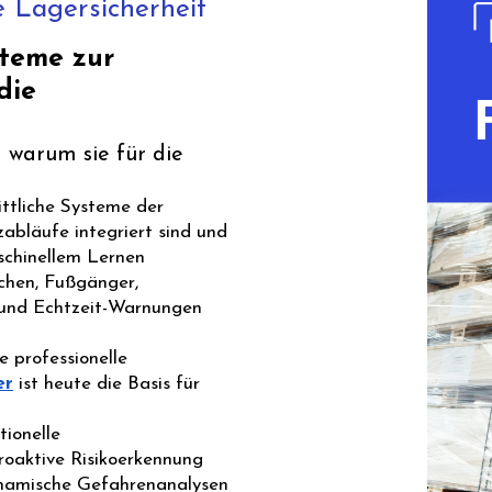
e Lagersicherheit
steme zur
die
d warum sie für die
ittliche Systeme der
tzabläufe integriert sind und
schinellem Lernen
chen, Fußgänger,
 und Echtzeit-Warnungen
 professionelle
er
ist heute die Basis für
tionelle
roaktive Risikoerkennung
dynamische Gefahrenanalysen