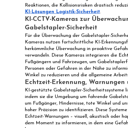
Reaktionen, die Kollisionsrisiken drastisch reduzi
KI-Lösungen Logistik-Sicherheit
.
KI-CCTV-Kameras zur Überwachu
Gabelstapler-Sicherheit
Für die Überwachung der Gabelstapler-Sicherhe
Kameras nutzen fortschrittliche KI-Erkennungs
herkömmliche Überwachung in proaktive Gefah
verwandeln. Diese Kameras integrieren die Ech
Fußgängern und Fahrzeugen, um Gabelstaplerfa
Personen oder Gefahren in der Nähe zu informie
Winkel zu reduzieren und die allgemeine Arbeits
Echtzeit-Erkennung, Warnungen
KI-gestützte Gabelstapler-Sicherheitssysteme l
indem sie die Umgebung um fahrende Gabelstapl
um Fußgänger, Hindernisse, tote Winkel und uns
hoher Präzision zu identifizieren. Diese System
Echtzeit-Warnungen – visuell, akustisch oder ha
dem Moment zu informieren, in dem eine Gefa