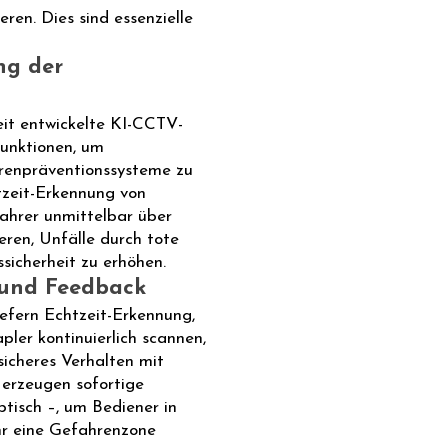
eren. Dies sind essenzielle
ng der
it entwickelte KI-CCTV-
funktionen, um
renpräventionssysteme zu
tzeit-Erkennung von
hrer unmittelbar über
ren, Unfälle durch tote
sicherheit zu erhöhen.
 und Feedback
iefern Echtzeit-Erkennung,
er kontinuierlich scannen,
icheres Verhalten mit
e erzeugen sofortige
ptisch –, um Bediener in
hr eine Gefahrenzone