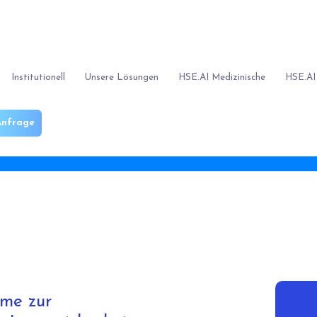
Institutionell
Unsere Lösungen
HSE.AI Medizinische
HSE.AI
nfrage
Bloggen
Aktuelle Informationen zu HSE.AI finden Sie hier!
eme zur